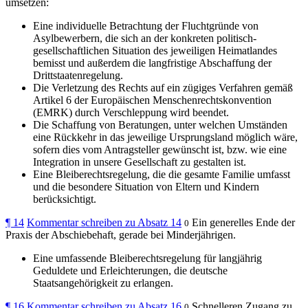
umsetzen:
Eine individuelle Betrachtung der Fluchtgründe von
Asylbewerbern, die sich an der konkreten politisch-
gesellschaftlichen Situation des jeweiligen Heimatlandes
bemisst und außerdem die langfristige Abschaffung der
Drittstaatenregelung.
Die Verletzung des Rechts auf ein zügiges Verfahren gemäß
Artikel 6 der Europäischen Menschenrechtskonvention
(EMRK) durch Verschleppung wird beendet.
Die Schaffung von Beratungen, unter welchen Umständen
eine Rückkehr in das jeweilige Ursprungsland möglich wäre,
sofern dies vom Antragsteller gewünscht ist, bzw. wie eine
Integration in unsere Gesellschaft zu gestalten ist.
Eine Bleiberechtsregelung, die die gesamte Familie umfasst
und die besondere Situation von Eltern und Kindern
berücksichtigt.
¶
14
Kommentar schreiben zu Absatz 14
Ein generelles Ende der
0
Praxis der Abschiebehaft, gerade bei Minderjährigen.
Eine umfassende Bleiberechtsregelung für langjährig
Geduldete und Erleichterungen, die deutsche
Staatsangehörigkeit zu erlangen.
¶
16
Kommentar schreiben zu Absatz 16
Schnelleren Zugang zu
0