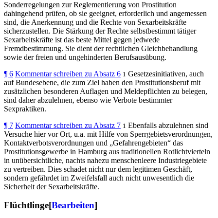
Sonderregelungen zur Reglementierung von Prostitution
dahingehend prüfen, ob sie geeignet, erforderlich und angemessen
sind, die Anerkennung und die Rechte von Sexarbeitskräfte
sicherzustellen. Die Stärkung der Rechte selbstbestimmt tätiger
Sexarbeitskräfte ist das beste Mittel gegen jedwede
Fremdbestimmung. Sie dient der rechtlichen Gleichbehandlung
sowie der freien und ungehinderten Berufsausübung.
¶
6
Kommentar schreiben zu Absatz 6
Gesetzesinitiativen, auch
1
auf Bundesebene, die zum Ziel haben den Prostitutionsberuf mit
zusätzlichen besonderen Auflagen und Meldepflichten zu belegen,
sind daher abzulehnen, ebenso wie Verbote bestimmter
Sexpraktiken.
¶
7
Kommentar schreiben zu Absatz 7
Ebenfalls abzulehnen sind
1
Versuche hier vor Ort, u.a. mit Hilfe von Sperrgebietsverordnungen,
Kontaktverbotsverordnungen und „Gefahrengebieten“ das
Prostitutionsgewerbe in Hamburg aus traditionellen Rotlichtvierteln
in unübersichtliche, nachts nahezu menschenleere Industriegebiete
zu vertreiben. Dies schadet nicht nur dem legitimen Geschäft,
sondern gefährdet im Zweifelsfall auch nicht unwesentlich die
Sicherheit der Sexarbeitskräfte.
Flüchtlinge[
Bearbeiten
]