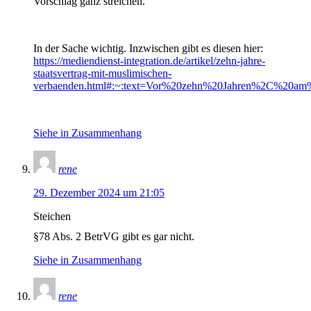
Vorschlag ganz streichen.
In der Sache wichtig. Inzwischen gibt es diesen hier:
https://mediendienst-integration.de/artikel/zehn-jahre-
staatsvertrag-mit-muslimischen-
verbaenden.html#:~:text=Vor%20zehn%20Jahren%2C%20am
Siehe in Zusammenhang
rene
29. Dezember 2024 um 21:05
Steichen
§78 Abs. 2 BetrVG gibt es gar nicht.
Siehe in Zusammenhang
rene