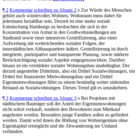
¶
2
Kommentar schreiben zu Absatz 2
Zur Würde des Menschen
0
gehört auch würdevolles Wohnen, Wohnraum muss daher für
jedermann bezahlbar sein. Derzeit ist eine starke soziale
Entmischung Hamburgs zu beobachten die sich in der
Konzentration von Armut in den Großwohnsiedlungen am
Stadtrand sowie einer intensiven Gentrifizierung, also einer
Aufwertung mit weitreichenden sozialen Folgen, der
innerstädtischen Altbauquartiere äußert. Gentrifizierung ist durch
integrierte, partizipative und transparente Planung, sowie stärkere
Berücksichtigung sozialer Aspekte entgegenzuwirken. Darüber
hinaus ist ein verstärkter sozialer Wohnungsbau unabdingbar. Der
derzeit angestrebte Drittelmix, also ein Drittel Sozialwohnungen, ein
Drittel frei finanzierter Mietwohnungsbau und ein Drittel
Eigentumswohnungen führt zu einem beständig weiter sinkenden
Bestand an Sozialwohnungen. Diesen Trend gilt es umzukehren.
¶
3
Kommentar schreiben zu Absatz 3
Bei Projekten mit
0
städtischem Bauträger soll der Anteil der Eigentumswohnungen
nicht sofort verkauft, sondern den Bewohnern zum Mietkauf
angeboten werden. Besonders junge Familien sollen so gefördert
werden. Damit wird ihnen die Bildung von Wohneigentum ohne
Eigenkapital ermöglicht und die Abwanderung ins Umland
verhindert.