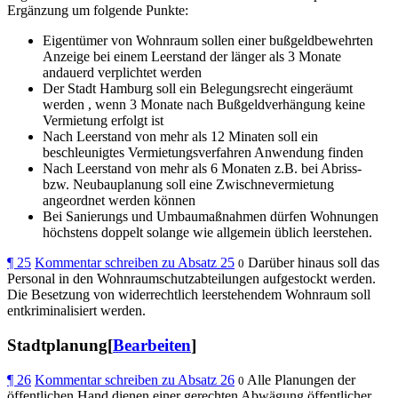
Ergänzung um folgende Punkte:
Eigentümer von Wohnraum sollen einer bußgeldbewehrten
Anzeige bei einem Leerstand der länger als 3 Monate
andauerd verplichtet werden
Der Stadt Hamburg soll ein Belegungsrecht eingeräumt
werden , wenn 3 Monate nach Bußgeldverhängung keine
Vermietung erfolgt ist
Nach Leerstand von mehr als 12 Minaten soll ein
beschleunigtes Vermietungsverfahren Anwendung finden
Nach Leerstand von mehr als 6 Monaten z.B. bei Abriss-
bzw. Neubauplanung soll eine Zwischnevermietung
angeordnet werden können
Bei Sanierungs und Umbaumaßnahmen dürfen Wohnungen
höchstens doppelt solange wie allgemein üblich leerstehen.
¶
25
Kommentar schreiben zu Absatz 25
Darüber hinaus soll das
0
Personal in den Wohnraumschutzabteilungen aufgestockt werden.
Die Besetzung von widerrechtlich leerstehendem Wohnraum soll
entkriminalisiert werden.
Stadtplanung[
Bearbeiten
]
¶
26
Kommentar schreiben zu Absatz 26
Alle Planungen der
0
öffentlichen Hand dienen einer gerechten Abwägung öffentlicher