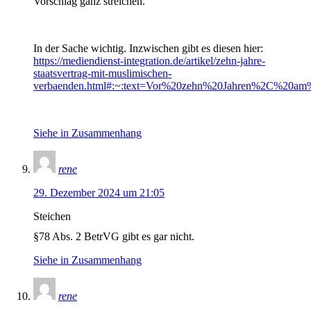
Vorschlag ganz streichen.
In der Sache wichtig. Inzwischen gibt es diesen hier:
https://mediendienst-integration.de/artikel/zehn-jahre-
staatsvertrag-mit-muslimischen-
verbaenden.html#:~:text=Vor%20zehn%20Jahren%2C%20am
Siehe in Zusammenhang
rene
29. Dezember 2024 um 21:05
Steichen
§78 Abs. 2 BetrVG gibt es gar nicht.
Siehe in Zusammenhang
rene