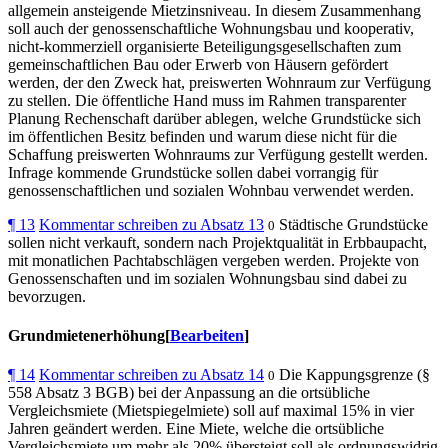
allgemein ansteigende Mietzinsniveau. In diesem Zusammenhang
soll auch der genossenschaftliche Wohnungsbau und kooperativ,
nicht-kommerziell organisierte Beteiligungsgesellschaften zum
gemeinschaftlichen Bau oder Erwerb von Häusern gefördert
werden, der den Zweck hat, preiswerten Wohnraum zur Verfügung
zu stellen. Die öffentliche Hand muss im Rahmen transparenter
Planung Rechenschaft darüber ablegen, welche Grundstücke sich
im öffentlichen Besitz befinden und warum diese nicht für die
Schaffung preiswerten Wohnraums zur Verfügung gestellt werden.
Infrage kommende Grundstücke sollen dabei vorrangig für
genossenschaftlichen und sozialen Wohnbau verwendet werden.
¶
13
Kommentar schreiben zu Absatz 13
Städtische Grundstücke
0
sollen nicht verkauft, sondern nach Projektqualität in Erbbaupacht,
mit monatlichen Pachtabschlägen vergeben werden. Projekte von
Genossenschaften und im sozialen Wohnungsbau sind dabei zu
bevorzugen.
Grundmietenerhöhung[
Bearbeiten
]
¶
14
Kommentar schreiben zu Absatz 14
Die Kappungsgrenze (§
0
558 Absatz 3 BGB) bei der Anpassung an die ortsübliche
Vergleichsmiete (Mietspiegelmiete) soll auf maximal 15% in vier
Jahren geändert werden. Eine Miete, welche die ortsübliche
Vergleichsmiete um mehr als 20% übersteigt soll als ordnungswidrig