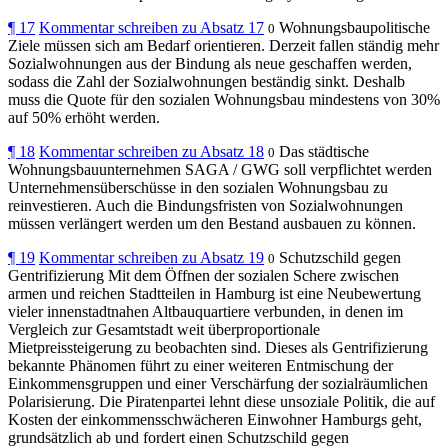
¶
17
Kommentar schreiben zu Absatz 17
Wohnungsbaupolitische
0
Ziele müssen sich am Bedarf orientieren. Derzeit fallen ständig mehr
Sozialwohnungen aus der Bindung als neue geschaffen werden,
sodass die Zahl der Sozialwohnungen beständig sinkt. Deshalb
muss die Quote für den sozialen Wohnungsbau mindestens von 30%
auf 50% erhöht werden.
¶
18
Kommentar schreiben zu Absatz 18
Das städtische
0
Wohnungsbauunternehmen SAGA / GWG soll verpflichtet werden
Unternehmensüberschüsse in den sozialen Wohnungsbau zu
reinvestieren. Auch die Bindungsfristen von Sozialwohnungen
müssen verlängert werden um den Bestand ausbauen zu können.
¶
19
Kommentar schreiben zu Absatz 19
Schutzschild gegen
0
Gentrifizierung Mit dem Öffnen der sozialen Schere zwischen
armen und reichen Stadtteilen in Hamburg ist eine Neubewertung
vieler innenstadtnahen Altbauquartiere verbunden, in denen im
Vergleich zur Gesamtstadt weit überproportionale
Mietpreissteigerung zu beobachten sind. Dieses als Gentrifizierung
bekannte Phänomen führt zu einer weiteren Entmischung der
Einkommensgruppen und einer Verschärfung der sozialräumlichen
Polarisierung. Die Piratenpartei lehnt diese unsoziale Politik, die auf
Kosten der einkommensschwächeren Einwohner Hamburgs geht,
grundsätzlich ab und fordert einen Schutzschild gegen