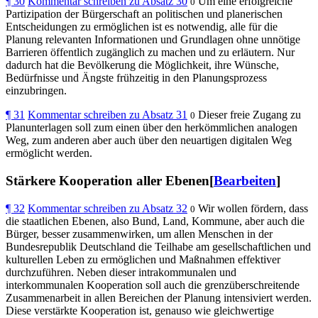
¶
30
Kommentar schreiben zu Absatz 30
Um eine erfolgreiche
0
Partizipation der Bürgerschaft an politischen und planerischen
Entscheidungen zu ermöglichen ist es notwendig, alle für die
Planung relevanten Informationen und Grundlagen ohne unnötige
Barrieren öffentlich zugänglich zu machen und zu erläutern. Nur
dadurch hat die Bevölkerung die Möglichkeit, ihre Wünsche,
Bedürfnisse und Ängste frühzeitig in den Planungsprozess
einzubringen.
¶
31
Kommentar schreiben zu Absatz 31
Dieser freie Zugang zu
0
Planunterlagen soll zum einen über den herkömmlichen analogen
Weg, zum anderen aber auch über den neuartigen digitalen Weg
ermöglicht werden.
Stärkere Kooperation aller Ebenen[
Bearbeiten
]
¶
32
Kommentar schreiben zu Absatz 32
Wir wollen fördern, dass
0
die staatlichen Ebenen, also Bund, Land, Kommune, aber auch die
Bürger, besser zusammenwirken, um allen Menschen in der
Bundesrepublik Deutschland die Teilhabe am gesellschaftlichen und
kulturellen Leben zu ermöglichen und Maßnahmen effektiver
durchzuführen. Neben dieser intrakommunalen und
interkommunalen Kooperation soll auch die grenzüberschreitende
Zusammenarbeit in allen Bereichen der Planung intensiviert werden.
Diese verstärkte Kooperation ist, genauso wie gleichwertige