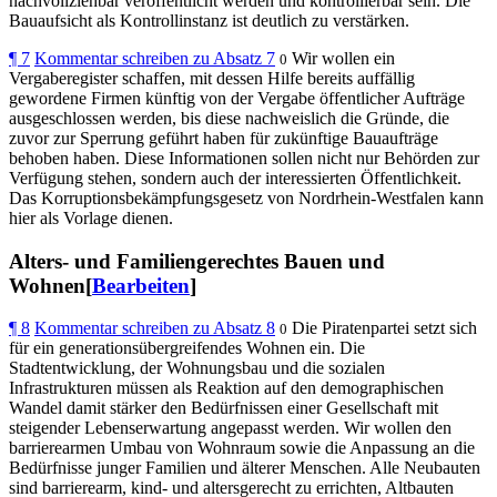
nachvollziehbar veröffentlicht werden und kontrollierbar sein. Die
Bauaufsicht als Kontrollinstanz ist deutlich zu verstärken.
¶
7
Kommentar schreiben zu Absatz 7
Wir wollen ein
0
Vergaberegister schaffen, mit dessen Hilfe bereits auffällig
gewordene Firmen künftig von der Vergabe öffentlicher Aufträge
ausgeschlossen werden, bis diese nachweislich die Gründe, die
zuvor zur Sperrung geführt haben für zukünftige Bauaufträge
behoben haben. Diese Informationen sollen nicht nur Behörden zur
Verfügung stehen, sondern auch der interessierten Öffentlichkeit.
Das Korruptionsbekämpfungsgesetz von Nordrhein-Westfalen kann
hier als Vorlage dienen.
Alters- und Familiengerechtes Bauen und
Wohnen[
Bearbeiten
]
¶
8
Kommentar schreiben zu Absatz 8
Die Piratenpartei setzt sich
0
für ein generationsübergreifendes Wohnen ein. Die
Stadtentwicklung, der Wohnungsbau und die sozialen
Infrastrukturen müssen als Reaktion auf den demographischen
Wandel damit stärker den Bedürfnissen einer Gesellschaft mit
steigender Lebenserwartung angepasst werden. Wir wollen den
barrierearmen Umbau von Wohnraum sowie die Anpassung an die
Bedürfnisse junger Familien und älterer Menschen. Alle Neubauten
sind barrierearm, kind- und altersgerecht zu errichten, Altbauten