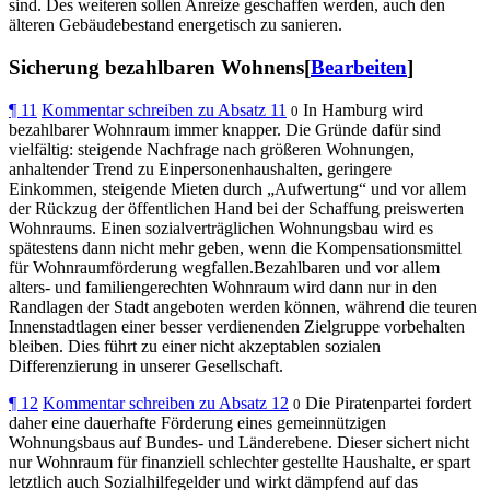
sind. Des weiteren sollen Anreize geschaffen werden, auch den
älteren Gebäudebestand energetisch zu sanieren.
Sicherung bezahlbaren Wohnens[
Bearbeiten
]
¶
11
Kommentar schreiben zu Absatz 11
In Hamburg wird
0
bezahlbarer Wohnraum immer knapper. Die Gründe dafür sind
vielfältig: steigende Nachfrage nach größeren Wohnungen,
anhaltender Trend zu Einpersonenhaushalten, geringere
Einkommen, steigende Mieten durch „Aufwertung“ und vor allem
der Rückzug der öffentlichen Hand bei der Schaffung preiswerten
Wohnraums. Einen sozialverträglichen Wohnungsbau wird es
spätestens dann nicht mehr geben, wenn die Kompensationsmittel
für Wohnraumförderung wegfallen.Bezahlbaren und vor allem
alters- und familiengerechten Wohnraum wird dann nur in den
Randlagen der Stadt angeboten werden können, während die teuren
Innenstadtlagen einer besser verdienenden Zielgruppe vorbehalten
bleiben. Dies führt zu einer nicht akzeptablen sozialen
Differenzierung in unserer Gesellschaft.
¶
12
Kommentar schreiben zu Absatz 12
Die Piratenpartei fordert
0
daher eine dauerhafte Förderung eines gemeinnützigen
Wohnungsbaus auf Bundes- und Länderebene. Dieser sichert nicht
nur Wohnraum für finanziell schlechter gestellte Haushalte, er spart
letztlich auch Sozialhilfegelder und wirkt dämpfend auf das