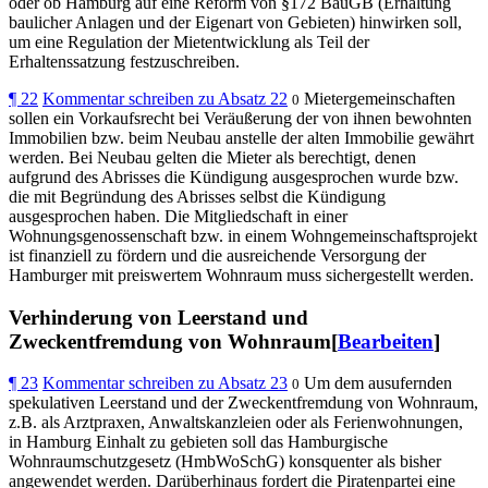
oder ob Hamburg auf eine Reform von §172 BauGB (Erhaltung
baulicher Anlagen und der Eigenart von Gebieten) hinwirken soll,
um eine Regulation der Mietentwicklung als Teil der
Erhaltenssatzung festzuschreiben.
¶
22
Kommentar schreiben zu Absatz 22
Mietergemeinschaften
0
sollen ein Vorkaufsrecht bei Veräußerung der von ihnen bewohnten
Immobilien bzw. beim Neubau anstelle der alten Immobilie gewährt
werden. Bei Neubau gelten die Mieter als berechtigt, denen
aufgrund des Abrisses die Kündigung ausgesprochen wurde bzw.
die mit Begründung des Abrisses selbst die Kündigung
ausgesprochen haben. Die Mitgliedschaft in einer
Wohnungsgenossenschaft bzw. in einem Wohngemeinschaftsprojekt
ist finanziell zu fördern und die ausreichende Versorgung der
Hamburger mit preiswertem Wohnraum muss sichergestellt werden.
Verhinderung von Leerstand und
Zweckentfremdung von Wohnraum[
Bearbeiten
]
¶
23
Kommentar schreiben zu Absatz 23
Um dem ausufernden
0
spekulativen Leerstand und der Zweckentfremdung von Wohnraum,
z.B. als Arztpraxen, Anwaltskanzleien oder als Ferienwohnungen,
in Hamburg Einhalt zu gebieten soll das Hamburgische
Wohnraumschutzgesetz (HmbWoSchG) konsquenter als bisher
angewendet werden. Darüberhinaus fordert die Piratenpartei eine