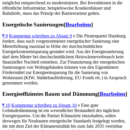
möglichst entsprechend zu modernisieren. Bei Investitionen in die
öffentliche Infrastruktur, beispielsweise Krankenhäuser und
Bahnhöfe, muss das Prinzip der Barrierearmut gelten.
Energetische Sanierungen[
Bearbeiten
]
¶
9
Kommentar schreiben zu Absatz 9
Die Piratenpartei Hamburg
0
fordert, dass nach vorgenommener energetischer Sanierung eine
Mieterhöhung maximal in Höhe der durchschnittlichen
Energiekosteneinsparung gestattet wird. Aus der Energiesanierung
darf dem Mieter bei durchschnittlichem Heizwärmeverbrauch kein
finanzieller Nachteil entstehen. Zur Finanzierung der energetischen
Sanierungen von Wohngebäuden können von den Eigentümern
Fördermittel zur Energieeinsparung für die Sanierung von
Wohnraum (KfW, Städtebauförderung, EU-Fonds etc.) in Anspruch
genommen werden.
Energieeffizientes Bauen und Dämmung[
Bearbeiten
]
¶
10
Kommentar schreiben zu Absatz 10
Eine gute
0
Gebäudedämmung ist ein wesentlicher Bestandteil des täglichen
Energiesparens. Um die Pariser Klimaziele einzuhalten, sollen
deswegen für Neubauten energetische Standards festgelegt werden,
die mit dem Ziel der Klimaneutralität bis zum Jahr 2035 vereinbar